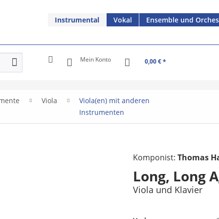
Instrumental
Vokal
Ensemble und Orches
Mein Konto
0,00 € *
umente
Viola
Viola(en) mit anderen
Instrumenten
Komponist:
Thomas Ha
Long, Long 
Viola und Klavier