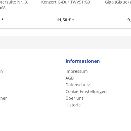
tersuite Nr. 3,
Konzert G-Dur TWV51:G9
Giga (Gigue) 
068
 *
11,50 € *
9
Informationen
en
Impressum
AGB
Datenschutz
Cookie-Einstellungen
tner
Über uns
Historie