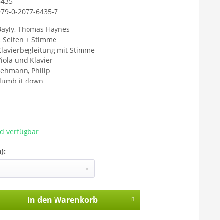
6435
979-0-2077-6435-7
Mit dem Aufr
Sie sich ein
Bayly, Thomas Haynes
übermittelt 
4 Seiten + Stimme
Klavierbegleitung mit Stimme
gelesen habe
Viola und Klavier
Lehmann, Philip
dumb it down
ad verfügbar
):
In den
Warenkorb