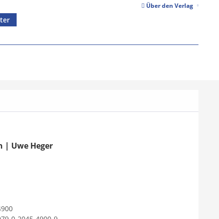
Über den Verlag
ter
in | Uwe Heger
4900
979-0-2045-4900-9