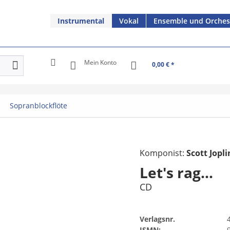
Instrumental
Vokal
Ensemble und Orches
Mein Konto
0,00 € *
Sopranblockflöte
Komponist:
Scott Jopl
Let's rag...
CD
Verlagsnr.
ISMN: