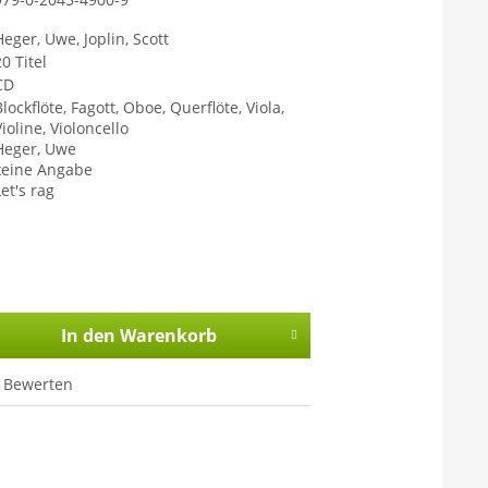
Heger, Uwe, Joplin, Scott
0 Titel
CD
lockflöte, Fagott, Oboe, Querflöte, Viola,
ioline, Violoncello
Heger, Uwe
keine Angabe
et's rag
In den
Warenkorb
Bewerten