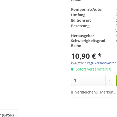
Komponist/Autor
Umfang
2
Editionsart
Besetzung
B
V
Herausgeber
Schwierigkeitsgrad
Reihe
L
10,90 € *
inkl. MwSt.
zzgl. Versandkosten
Sofort versandfertig
Vergleichen
Merken
r (GPSR)