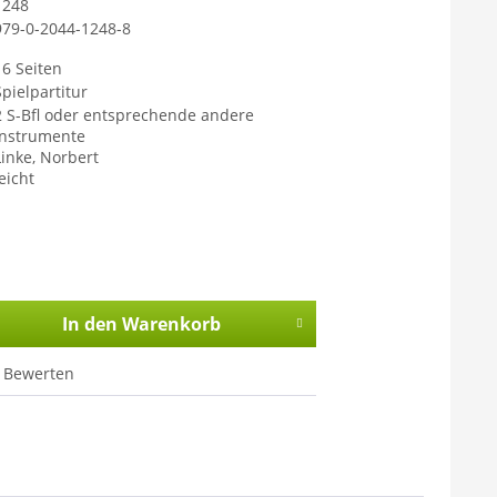
1248
979-0-2044-1248-8
16 Seiten
Spielpartitur
2 S-Bfl oder entsprechende andere
Instrumente
Linke, Norbert
eicht
In den
Warenkorb
Bewerten