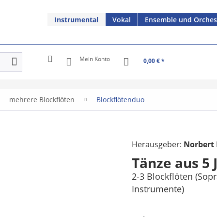
Instrumental
Vokal
Ensemble und Orches
Mein Konto
0,00 € *
mehrere Blockflöten
Blockflötenduo
Herausgeber:
Norbert 
Tänze aus 5
2-3 Blockflöten (So
Instrumente)