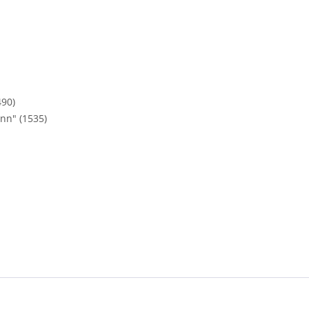
490)
nn" (1535)