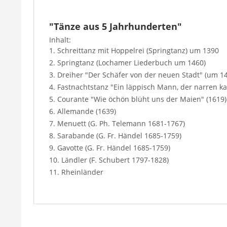
"Tänze aus 5 Jahrhunderten"
Inhalt:
1. Schreittanz mit Hoppelrei (Springtanz) um 1390
2. Springtanz (Lochamer Liederbuch um 1460)
3. Dreiher "Der Schäfer von der neuen Stadt" (um 1
4. Fastnachtstanz "Ein läppisch Mann, der narren ka
5. Courante "Wie öchön blüht uns der Maien" (1619)
6. Allemande (1639)
7. Menuett (G. Ph. Telemann 1681-1767)
8. Sarabande (G. Fr. Händel 1685-1759)
9. Gavotte (G. Fr. Händel 1685-1759)
10. Ländler (F. Schubert 1797-1828)
11. Rheinländer