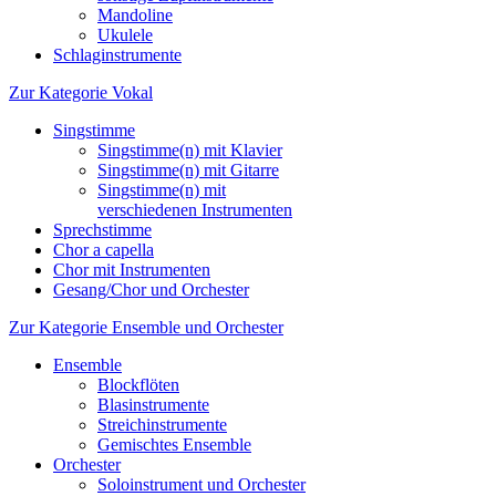
Mandoline
Ukulele
Schlaginstrumente
Zur Kategorie Vokal
Singstimme
Singstimme(n) mit Klavier
Singstimme(n) mit Gitarre
Singstimme(n) mit
verschiedenen Instrumenten
Sprechstimme
Chor a capella
Chor mit Instrumenten
Gesang/Chor und Orchester
Zur Kategorie Ensemble und Orchester
Ensemble
Blockflöten
Blasinstrumente
Streichinstrumente
Gemischtes Ensemble
Orchester
Soloinstrument und Orchester