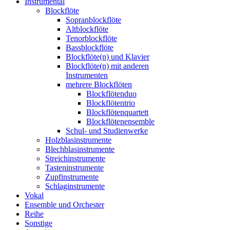
Instrumental
Blockflöte
Sopranblockflöte
Altblockflöte
Tenorblockflöte
Bassblockflöte
Blockflöte(n) und Klavier
Blockflöte(n) mit anderen
Instrumenten
mehrere Blockflöten
Blockflötenduo
Blockflötentrio
Blockflötenquartett
Blockflötenensemble
Schul- und Studienwerke
Holzblasinstrumente
Blechblasinstrumente
Streichinstrumente
Tasteninstrumente
Zupfinstrumente
Schlaginstrumente
Vokal
Ensemble und Orchester
Reihe
Sonstige