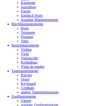
Klarinette
Saxophon
Fagott
Englisch Horn
Sonstige Blasinstrumente
Blechblasinstrumente
Horn
Trompete
Posaune
Tuba
Streichinstrumente
Violine
Viola
Violoncello
Kontrabass
Viola da gamba
Tasteninstrumente
Klavier
Orgel
Keyboard
Cembalo
andere Tasteninstrumente
Zupfinstrumente
Gitarre
sonstige Zupfinstrumente