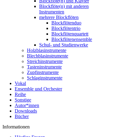
Blockflöte(n) und Klavier
Blockflöte(n) mit anderen
Instrumenten
mehrere Blockflöten
Blockflötenduo
Blockflötentrio
Blockflötenquartett
Blockflötenensemble
Schul- und Studienwerke
Holzblasinstrumente
Blechblasinstrumente
Streichinstrumente
Tasteninstrumente
Zupfinstrumente
Schlaginstrumente
Vokal
Ensemble und Orchester
Reihe
Sonstige
Autor*innen
Downloads
Bücher
Informationen