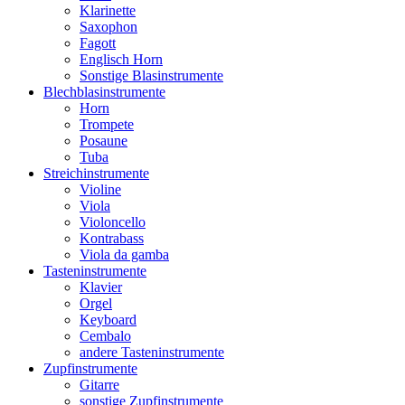
Klarinette
Saxophon
Fagott
Englisch Horn
Sonstige Blasinstrumente
Blechblasinstrumente
Horn
Trompete
Posaune
Tuba
Streichinstrumente
Violine
Viola
Violoncello
Kontrabass
Viola da gamba
Tasteninstrumente
Klavier
Orgel
Keyboard
Cembalo
andere Tasteninstrumente
Zupfinstrumente
Gitarre
sonstige Zupfinstrumente