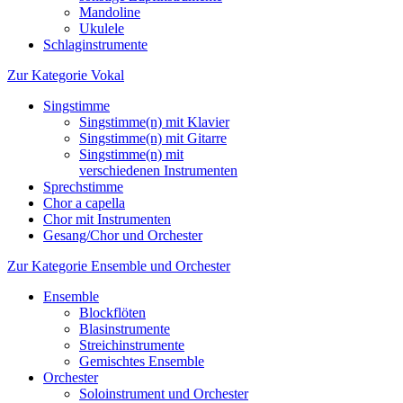
Mandoline
Ukulele
Schlaginstrumente
Zur Kategorie Vokal
Singstimme
Singstimme(n) mit Klavier
Singstimme(n) mit Gitarre
Singstimme(n) mit
verschiedenen Instrumenten
Sprechstimme
Chor a capella
Chor mit Instrumenten
Gesang/Chor und Orchester
Zur Kategorie Ensemble und Orchester
Ensemble
Blockflöten
Blasinstrumente
Streichinstrumente
Gemischtes Ensemble
Orchester
Soloinstrument und Orchester