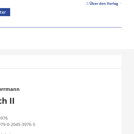
Über den Verlag
ter
Herrmann
h II
3976
979-0-2045-3976-5