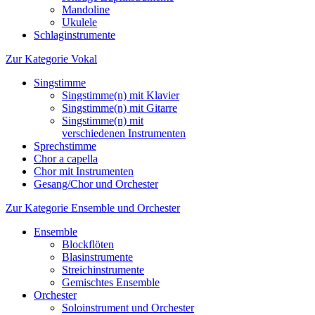
Mandoline
Ukulele
Schlaginstrumente
Zur Kategorie Vokal
Singstimme
Singstimme(n) mit Klavier
Singstimme(n) mit Gitarre
Singstimme(n) mit
verschiedenen Instrumenten
Sprechstimme
Chor a capella
Chor mit Instrumenten
Gesang/Chor und Orchester
Zur Kategorie Ensemble und Orchester
Ensemble
Blockflöten
Blasinstrumente
Streichinstrumente
Gemischtes Ensemble
Orchester
Soloinstrument und Orchester