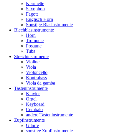
Klarinette
Saxophon
Fagott
Englisch Horn
Sonstige Blasinstrumente
Blechblasinstrumente
Horn
Trompete
Posaune
Tuba
Streichinstrumente
Violine
Viola
Violoncello
Kontrabass
Viola da gamba
Tasteninstrumente
Klavier
Orgel
Keyboard
Cembalo
andere Tasteninstrumente
Zupfinstrumente
Gitarre
sonstige Zupfinstrumente