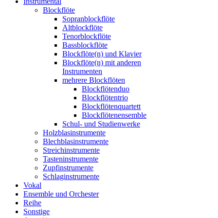
Instrumental
Blockflöte
Sopranblockflöte
Altblockflöte
Tenorblockflöte
Bassblockflöte
Blockflöte(n) und Klavier
Blockflöte(n) mit anderen
Instrumenten
mehrere Blockflöten
Blockflötenduo
Blockflötentrio
Blockflötenquartett
Blockflötenensemble
Schul- und Studienwerke
Holzblasinstrumente
Blechblasinstrumente
Streichinstrumente
Tasteninstrumente
Zupfinstrumente
Schlaginstrumente
Vokal
Ensemble und Orchester
Reihe
Sonstige