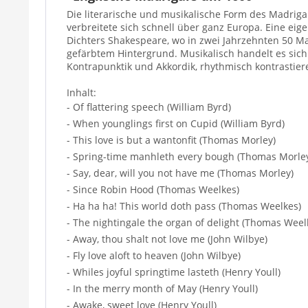
Die literarische und musikalische Form des Madrigal
verbreitete sich schnell über ganz Europa. Eine eig
Dichters Shakespeare, wo in zwei Jahrzehnten 50 Mad
gefärbtem Hintergrund. Musikalisch handelt es sic
Kontrapunktik und Akkordik, rhythmisch kontrasti
Inhalt:
- Of flattering speech (William Byrd)
- When younglings first on Cupid (William Byrd)
- This love is but a wantonfit (Thomas Morley)
- Spring-time manhleth every bough (Thomas Morle
- Say, dear, will you not have me (Thomas Morley)
- Since Robin Hood (Thomas Weelkes)
- Ha ha ha! This world doth pass (Thomas Weelkes)
- The nightingale the organ of delight (Thomas Weel
- Away, thou shalt not love me (John Wilbye)
- Fly love aloft to heaven (John Wilbye)
- Whiles joyful springtime lasteth (Henry Youll)
- In the merry month of May (Henry Youll)
- Awake, sweet love (Henry Youll)