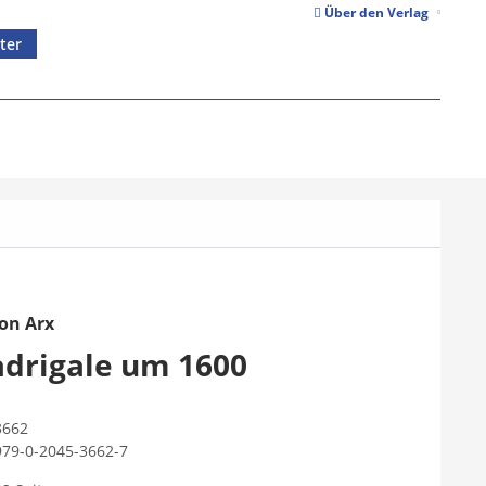
Über den Verlag
ter
on Arx
adrigale um 1600
3662
979-0-2045-3662-7