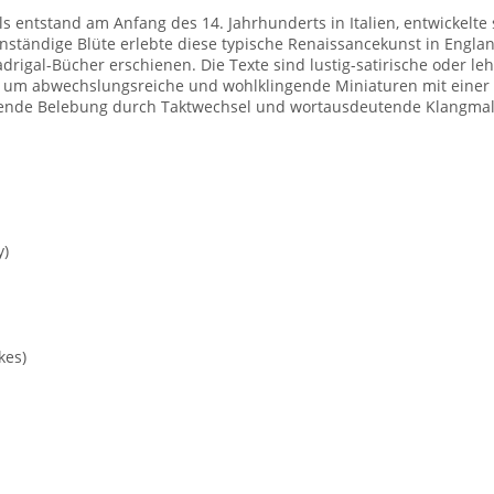
s entstand am Anfang des 14. Jahrhunderts in Italien, entwickelte
enständige Blüte erlebte diese typische Renaissancekunst in Englan
rigal-Bücher erschienen. Die Texte sind lustig-satirische oder le
h um abwechslungsreiche und wohlklingende Miniaturen mit einer 
erende Belebung durch Taktwechsel und wortausdeutende Klangmal
y)
kes)