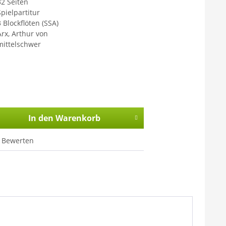
32 Seiten
Spielpartitur
3 Blockflöten (SSA)
Arx, Arthur von
mittelschwer
In den
Warenkorb
Bewerten