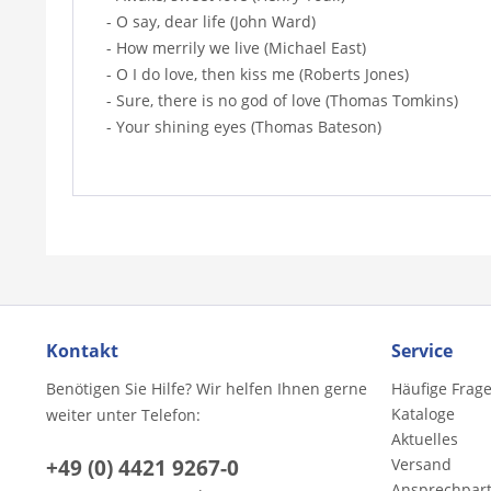
- O say, dear life (John Ward)
- How merrily we live (Michael East)
- O I do love, then kiss me (Roberts Jones)
- Sure, there is no god of love (Thomas Tomkins)
- Your shining eyes (Thomas Bateson)
Kontakt
Service
Benötigen Sie Hilfe? Wir helfen Ihnen gerne
Häufige Frag
Kataloge
weiter unter Telefon:
Aktuelles
+49 (0) 4421 9267-0
Versand
Ansprechpar