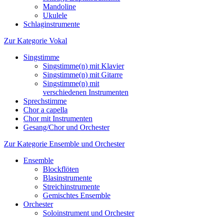
Mandoline
Ukulele
Schlaginstrumente
Zur Kategorie Vokal
Singstimme
Singstimme(n) mit Klavier
Singstimme(n) mit Gitarre
Singstimme(n) mit
verschiedenen Instrumenten
Sprechstimme
Chor a capella
Chor mit Instrumenten
Gesang/Chor und Orchester
Zur Kategorie Ensemble und Orchester
Ensemble
Blockflöten
Blasinstrumente
Streichinstrumente
Gemischtes Ensemble
Orchester
Soloinstrument und Orchester