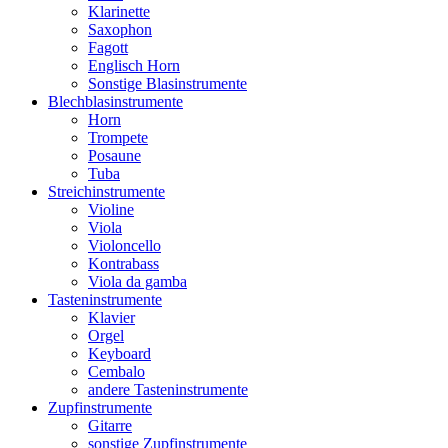
Klarinette
Saxophon
Fagott
Englisch Horn
Sonstige Blasinstrumente
Blechblasinstrumente
Horn
Trompete
Posaune
Tuba
Streichinstrumente
Violine
Viola
Violoncello
Kontrabass
Viola da gamba
Tasteninstrumente
Klavier
Orgel
Keyboard
Cembalo
andere Tasteninstrumente
Zupfinstrumente
Gitarre
sonstige Zupfinstrumente