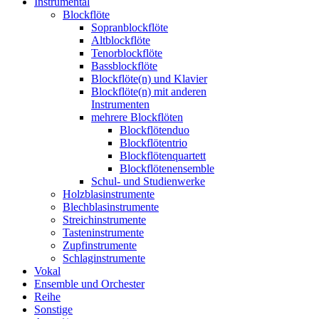
Instrumental
Blockflöte
Sopranblockflöte
Altblockflöte
Tenorblockflöte
Bassblockflöte
Blockflöte(n) und Klavier
Blockflöte(n) mit anderen
Instrumenten
mehrere Blockflöten
Blockflötenduo
Blockflötentrio
Blockflötenquartett
Blockflötenensemble
Schul- und Studienwerke
Holzblasinstrumente
Blechblasinstrumente
Streichinstrumente
Tasteninstrumente
Zupfinstrumente
Schlaginstrumente
Vokal
Ensemble und Orchester
Reihe
Sonstige