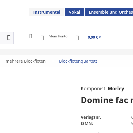
Instrumental
Vokal
Ensemble und Orches
Mein Konto
0,00 € *
mehrere Blockflöten
Blockflötenquartett
Komponist:
Morley
Domine fac
Verlagsnr.
ISMN: