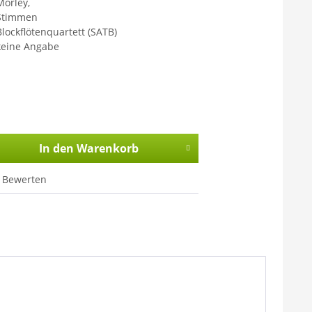
Morley,
Stimmen
Blockflötenquartett (SATB)
keine Angabe
In den
Warenkorb
Bewerten