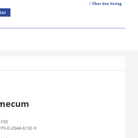
Über den Verlag
ter
 mecum
6192
979-0-2044-6192-9