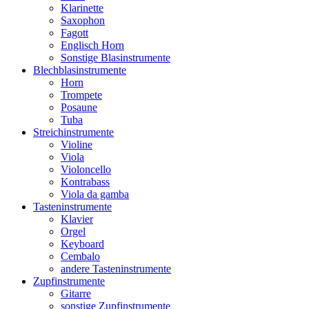
Klarinette
Saxophon
Fagott
Englisch Horn
Sonstige Blasinstrumente
Blechblasinstrumente
Horn
Trompete
Posaune
Tuba
Streichinstrumente
Violine
Viola
Violoncello
Kontrabass
Viola da gamba
Tasteninstrumente
Klavier
Orgel
Keyboard
Cembalo
andere Tasteninstrumente
Zupfinstrumente
Gitarre
sonstige Zupfinstrumente