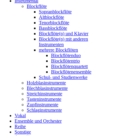
Instrumental
Blockflöte
Sopranblockflöte
Altblockflöte
Tenorblockflöte
Bassblockflöte
Blockflöte(n) und Klavier
Blockflöte(n) mit anderen
Instrumenten
mehrere Blockflöten
Blockflötenduo
Blockflötentrio
Blockflötenquartett
Blockflötenensemble
Schul- und Studienwerke
Holzblasinstrumente
Blechblasinstrumente
Streichinstrumente
Tasteninstrumente
Zupfinstrumente
Schlaginstrumente
Vokal
Ensemble und Orchester
Reihe
Sonstige