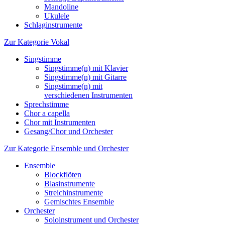
Mandoline
Ukulele
Schlaginstrumente
Zur Kategorie Vokal
Singstimme
Singstimme(n) mit Klavier
Singstimme(n) mit Gitarre
Singstimme(n) mit
verschiedenen Instrumenten
Sprechstimme
Chor a capella
Chor mit Instrumenten
Gesang/Chor und Orchester
Zur Kategorie Ensemble und Orchester
Ensemble
Blockflöten
Blasinstrumente
Streichinstrumente
Gemischtes Ensemble
Orchester
Soloinstrument und Orchester