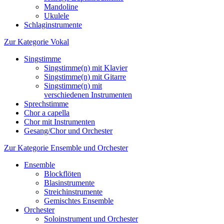
Mandoline
Ukulele
Schlaginstrumente
Zur Kategorie Vokal
Singstimme
Singstimme(n) mit Klavier
Singstimme(n) mit Gitarre
Singstimme(n) mit
verschiedenen Instrumenten
Sprechstimme
Chor a capella
Chor mit Instrumenten
Gesang/Chor und Orchester
Zur Kategorie Ensemble und Orchester
Ensemble
Blockflöten
Blasinstrumente
Streichinstrumente
Gemischtes Ensemble
Orchester
Soloinstrument und Orchester