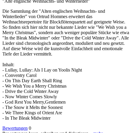
"Alte englische Weihnachts- und Winterlieder"
Die Sammlung der "Alten englischen Weihnachts- und
Winterlieder" von Ortrud Hommes erweitert das
Weihnachtsrepertoire für Blockflötenquartett auf geeignete Weise.
So finden sich hier nicht nur bekannte Lieder wie "We Wish you a
Merry Christmas", sondern auch weniger populäre Stücke wie etwa
"In the Bleak Midwinter" oder "Drive the Cold Winter Away". Alle
Lieder sind chronologisch angeordnet, moduliert und neu gesetzt.
Auf diese Weise wird die kunstvolle Einfachheit und emotionale
Tiefe der Lieder vermittelt.
Inhalt:
- Lullay, Lullay: Als I Lay on Yoolis Night
- Conventry Carol
- On This Day Earth Shall Ring
- We Wish You a Merry Christmas
- Drive the Cold Winter Away
- Now Winter Comes Slowly
- God Rest You Merry,Gentlemen
- The Snow it Melts the Soonest
- We Three Kings of Orient Are
- In The Bleak Midwinter
Bewertungen
0