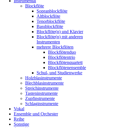
Instrumental
Blockflöte
Sopranblockflöte
Altblockflöte
Tenorblockflöte
Bassblockflöte
Blockflöte(n) und Klavier
Blockflöte(n) mit anderen
Instrumenten
mehrere Blockflöten
Blockflötenduo
Blockflötentrio
Blockflötenquartett
Blockflötenensemble
Schul- und Studienwerke
Holzblasinstrumente
Blechblasinstrumente
Streichinstrumente
Tasteninstrumente
Zupfinstrumente
Schlaginstrumente
Vokal
Ensemble und Orchester
Reihe
Sonstige