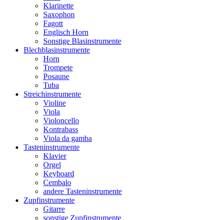
Klarinette
Saxophon
Fagott
Englisch Horn
Sonstige Blasinstrumente
Blechblasinstrumente
Horn
Trompete
Posaune
Tuba
Streichinstrumente
Violine
Viola
Violoncello
Kontrabass
Viola da gamba
Tasteninstrumente
Klavier
Orgel
Keyboard
Cembalo
andere Tasteninstrumente
Zupfinstrumente
Gitarre
sonstige Zupfinstrumente