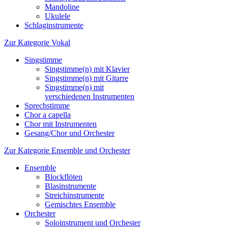
Mandoline
Ukulele
Schlaginstrumente
Zur Kategorie Vokal
Singstimme
Singstimme(n) mit Klavier
Singstimme(n) mit Gitarre
Singstimme(n) mit
verschiedenen Instrumenten
Sprechstimme
Chor a capella
Chor mit Instrumenten
Gesang/Chor und Orchester
Zur Kategorie Ensemble und Orchester
Ensemble
Blockflöten
Blasinstrumente
Streichinstrumente
Gemischtes Ensemble
Orchester
Soloinstrument und Orchester