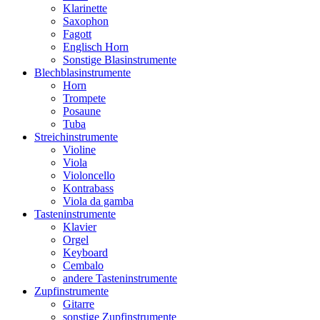
Klarinette
Saxophon
Fagott
Englisch Horn
Sonstige Blasinstrumente
Blechblasinstrumente
Horn
Trompete
Posaune
Tuba
Streichinstrumente
Violine
Viola
Violoncello
Kontrabass
Viola da gamba
Tasteninstrumente
Klavier
Orgel
Keyboard
Cembalo
andere Tasteninstrumente
Zupfinstrumente
Gitarre
sonstige Zupfinstrumente