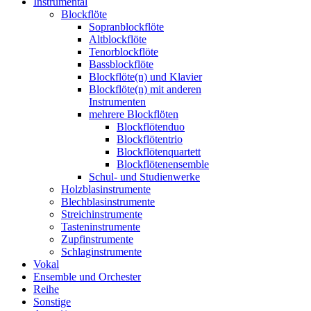
Instrumental
Blockflöte
Sopranblockflöte
Altblockflöte
Tenorblockflöte
Bassblockflöte
Blockflöte(n) und Klavier
Blockflöte(n) mit anderen
Instrumenten
mehrere Blockflöten
Blockflötenduo
Blockflötentrio
Blockflötenquartett
Blockflötenensemble
Schul- und Studienwerke
Holzblasinstrumente
Blechblasinstrumente
Streichinstrumente
Tasteninstrumente
Zupfinstrumente
Schlaginstrumente
Vokal
Ensemble und Orchester
Reihe
Sonstige