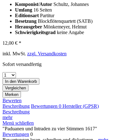
Komponist/Autor
Schultz, Johannes
Umfang
16 Seiten
Editionsart
Partitur
Besetzung
Blockflötenquartett (SATB)
Herausgeber
Mönkemeyer, Helmut
Schwierigkeitsgrad
keine Angabe
12,00 € *
inkl. MwSt.
zzgl. Versandkosten
Sofort versandfertig
In den
Warenkorb
Vergleichen
Merken
Bewerten
Beschreibung
Bewertungen
0
Hersteller (GPSR)
Beschreibung
mehr
Menü schließen
"Paduanen und Intraden zu vier Stimmen 1617"
Bewertungen
0
Bewertungen lesen, schreiben und diskutieren...
mehr