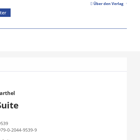
Über den Verlag
ter
arthel
Suite
9539
979-0-2044-9539-9