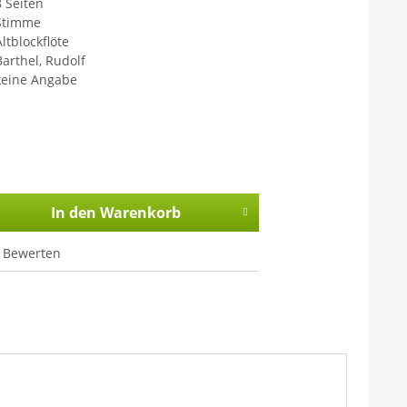
8 Seiten
Stimme
ltblockflöte
Barthel, Rudolf
keine Angabe
In den
Warenkorb
Bewerten