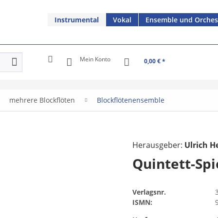
Instrumental
Vokal
Ensemble und Orches
Mein Konto
0,00 € *
mehrere Blockflöten
Blockflötenensemble
Herausgeber:
Ulrich 
Quintett-Spi
Verlagsnr.
ISMN: