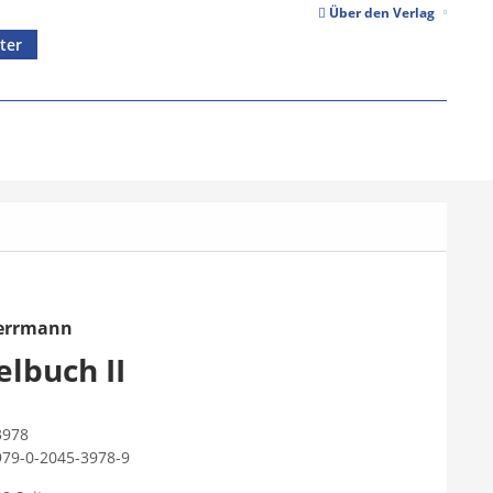
Über den Verlag
ter
Herrmann
elbuch II
3978
979-0-2045-3978-9