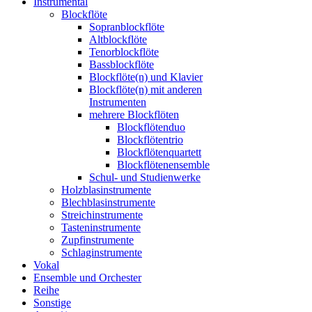
Instrumental
Blockflöte
Sopranblockflöte
Altblockflöte
Tenorblockflöte
Bassblockflöte
Blockflöte(n) und Klavier
Blockflöte(n) mit anderen
Instrumenten
mehrere Blockflöten
Blockflötenduo
Blockflötentrio
Blockflötenquartett
Blockflötenensemble
Schul- und Studienwerke
Holzblasinstrumente
Blechblasinstrumente
Streichinstrumente
Tasteninstrumente
Zupfinstrumente
Schlaginstrumente
Vokal
Ensemble und Orchester
Reihe
Sonstige