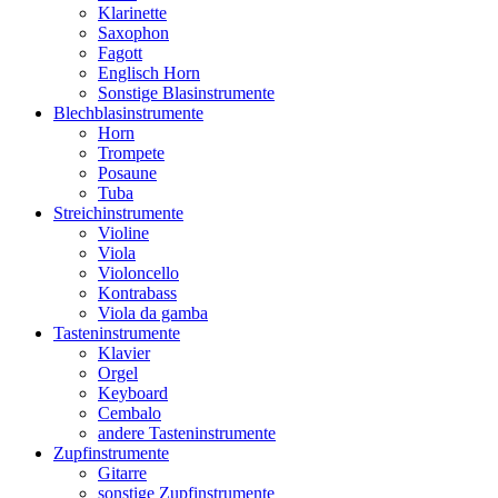
Klarinette
Saxophon
Fagott
Englisch Horn
Sonstige Blasinstrumente
Blechblasinstrumente
Horn
Trompete
Posaune
Tuba
Streichinstrumente
Violine
Viola
Violoncello
Kontrabass
Viola da gamba
Tasteninstrumente
Klavier
Orgel
Keyboard
Cembalo
andere Tasteninstrumente
Zupfinstrumente
Gitarre
sonstige Zupfinstrumente