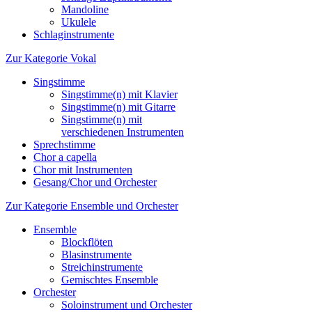
Mandoline
Ukulele
Schlaginstrumente
Zur Kategorie Vokal
Singstimme
Singstimme(n) mit Klavier
Singstimme(n) mit Gitarre
Singstimme(n) mit
verschiedenen Instrumenten
Sprechstimme
Chor a capella
Chor mit Instrumenten
Gesang/Chor und Orchester
Zur Kategorie Ensemble und Orchester
Ensemble
Blockflöten
Blasinstrumente
Streichinstrumente
Gemischtes Ensemble
Orchester
Soloinstrument und Orchester