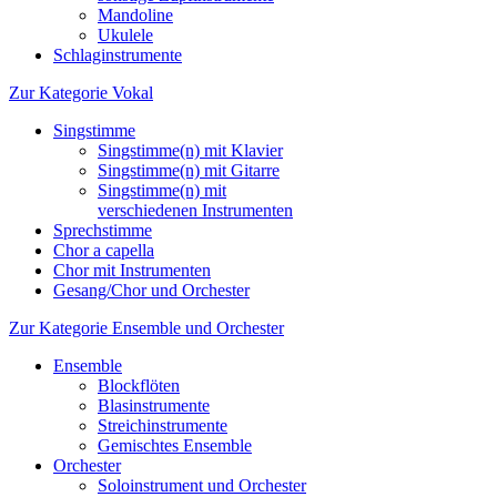
Mandoline
Ukulele
Schlaginstrumente
Zur Kategorie Vokal
Singstimme
Singstimme(n) mit Klavier
Singstimme(n) mit Gitarre
Singstimme(n) mit
verschiedenen Instrumenten
Sprechstimme
Chor a capella
Chor mit Instrumenten
Gesang/Chor und Orchester
Zur Kategorie Ensemble und Orchester
Ensemble
Blockflöten
Blasinstrumente
Streichinstrumente
Gemischtes Ensemble
Orchester
Soloinstrument und Orchester