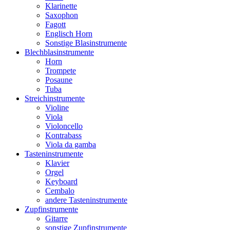
Klarinette
Saxophon
Fagott
Englisch Horn
Sonstige Blasinstrumente
Blechblasinstrumente
Horn
Trompete
Posaune
Tuba
Streichinstrumente
Violine
Viola
Violoncello
Kontrabass
Viola da gamba
Tasteninstrumente
Klavier
Orgel
Keyboard
Cembalo
andere Tasteninstrumente
Zupfinstrumente
Gitarre
sonstige Zupfinstrumente