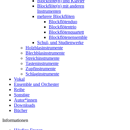
Blockflöte(n) und Klavier
Blockflöte(n) mit anderen
Instrumenten
mehrere Blockflöten
Blockflötenduo
Blockflötentrio
Blockflötenquartett
Blockflötenensemble
Schul- und Studienwerke
Holzblasinstrumente
Blechblasinstrumente
Streichinstrumente
Tasteninstrumente
Zupfinstrumente
Schlaginstrumente
Vokal
Ensemble und Orchester
Reihe
Sonstige
Autor*innen
Downloads
Bücher
Informationen