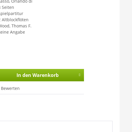
Lasso, Orlando di
8 Seiten
Spielpartitur
2 Altblockflöten
Wood, Thomas F.
keine Angabe
In den
Warenkorb
Bewerten