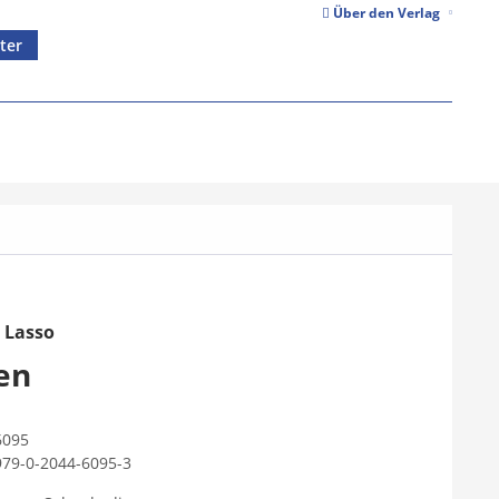
Über den Verlag
ter
 Lasso
en
6095
979-0-2044-6095-3