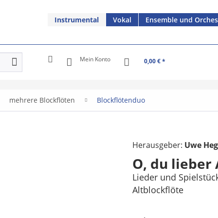
Instrumental
Vokal
Ensemble und Orches
Mein Konto
0,00 € *
mehrere Blockflöten
Blockflötenduo
Herausgeber:
Uwe Heg
O, du lieber
Lieder und Spielstüc
Altblockflöte