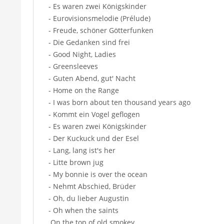
- Es waren zwei Königskinder
- Eurovisionsmelodie (Prélude)
- Freude, schöner Götterfunken
- Die Gedanken sind frei
- Good Night, Ladies
- Greensleeves
- Guten Abend, gut' Nacht
- Home on the Range
- I was born about ten thousand years ago
- Kommt ein Vogel geflogen
- Es waren zwei Königskinder
- Der Kuckuck und der Esel
- Lang, lang ist's her
- Litte brown jug
- My bonnie is over the ocean
- Nehmt Abschied, Brüder
- Oh, du lieber Augustin
- Oh when the saints
On the top of old smokey