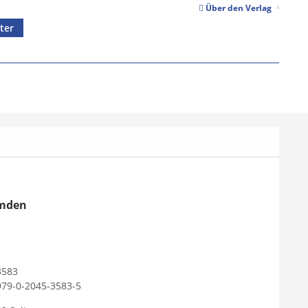
Über den Verlag
ter
Emden
3583
979-0-2045-3583-5