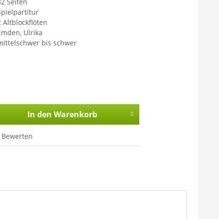
32 Seiten
Spielpartitur
2 Altblockflöten
Emden, Ulrika
mittelschwer bis schwer
In den
Warenkorb
Bewerten