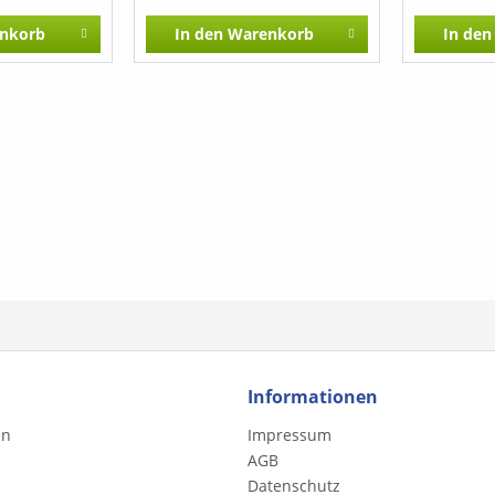
Ebenso lässt sich aber auch
nkorb
In den
Warenkorb
In den
eine Wiedergabe nur mit
Klavier anstelle des
Streichorchesters
verantworten. Ferner besteht
auch die Möglichkeit, die
Streicher einzeln zu
besetzen.
Informationen
en
Impressum
AGB
Datenschutz