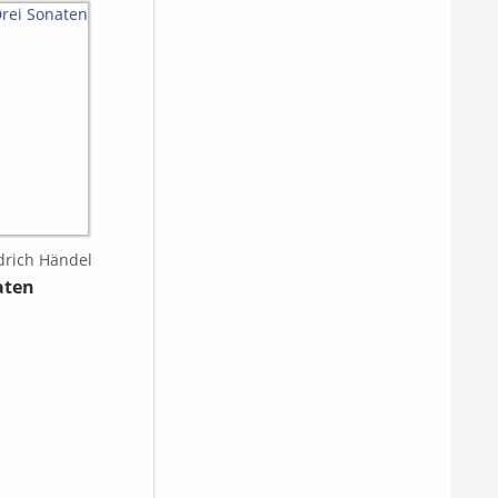
drich Händel
aten