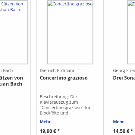
n Bach
Dietrich Erdmann
Georg Frie
Sätzen von
Concertino grazioso
Drei Son
tian Bach
Beschreibung: Der
Klavierauszug zum
"Concertino grazioso" für
Blockflöte und
Streichorchester ist als
Mehr
Mehr
Erleichterung beim
Einstudieren des Werkes für
19,90 € *
14,50 € *
Aufführungen gedacht.