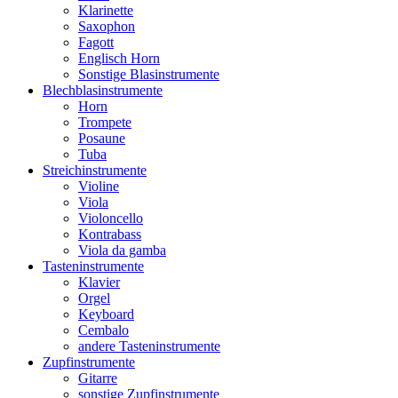
Klarinette
Saxophon
Fagott
Englisch Horn
Sonstige Blasinstrumente
Blechblasinstrumente
Horn
Trompete
Posaune
Tuba
Streichinstrumente
Violine
Viola
Violoncello
Kontrabass
Viola da gamba
Tasteninstrumente
Klavier
Orgel
Keyboard
Cembalo
andere Tasteninstrumente
Zupfinstrumente
Gitarre
sonstige Zupfinstrumente