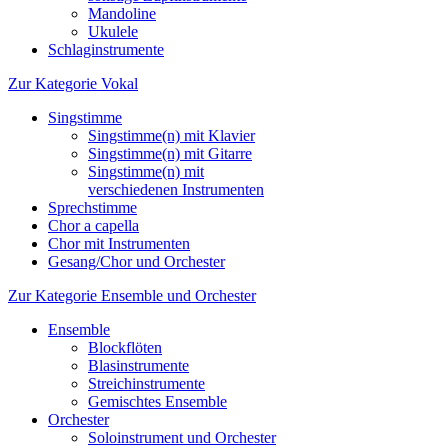
Mandoline
Ukulele
Schlaginstrumente
Zur Kategorie Vokal
Singstimme
Singstimme(n) mit Klavier
Singstimme(n) mit Gitarre
Singstimme(n) mit
verschiedenen Instrumenten
Sprechstimme
Chor a capella
Chor mit Instrumenten
Gesang/Chor und Orchester
Zur Kategorie Ensemble und Orchester
Ensemble
Blockflöten
Blasinstrumente
Streichinstrumente
Gemischtes Ensemble
Orchester
Soloinstrument und Orchester