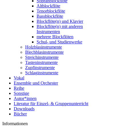
Sopranblockflöte
Altblockflöte
Tenorblockflöte
Bassblockflöte
Blockflöte(n) und Klavier
Blockflöte(n) mit anderen
Instrumenten
mehrere Blockflöten
Schul- und Studienwerke
Holzblasinstrumente
Blechblasinstrumente
Streichinstrumente
Tasteninstrumente
Zupfinstrumente
Schlaginstrumente
Vokal
Ensemble und Orchester
Reihe
Sonstige
Autor*innen
Literatur für Einzel- & Gruppenunterricht
Downloads
Bücher
Informationen