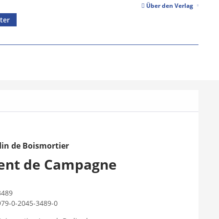
Über den Verlag
ter
in de Boismortier
ment de Campagne
3489
979-0-2045-3489-0