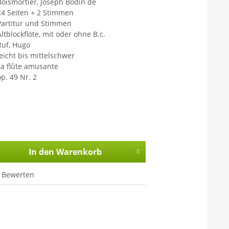
Boismortier, Joseph Bodin de
24 Seiten + 2 Stimmen
Partitur und Stimmen
Altblockflöte, mit oder ohne B.c.
Ruf, Hugo
leicht bis mittelschwer
La flûte amusante
op. 49 Nr. 2
In den
Warenkorb
Bewerten