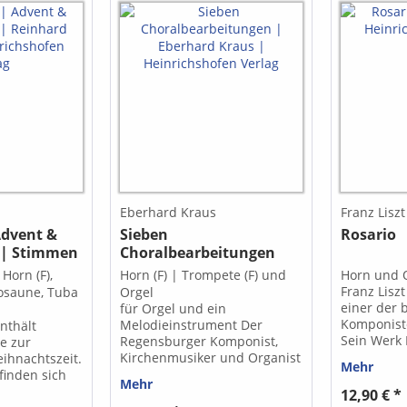
Eberhard Kraus
Franz Liszt
Advent &
Sieben
Rosario
 | Stimmen
Choralbearbeitungen
Horn (F),
Horn (F) | Trompete (F) und
Horn und 
Franz Liszt
Posaune, Tuba
Orgel
einer der
für Orgel und ein
Komponist
Melodieinstrument Der
nthält
Sein Werk 
Regensburger Komponist,
e zur
ursprüngli
Kirchenmusiker und Organist
ihnachtszeit.
Mehr
geschriebe
Eberhard Kraus (1931–2003)
finden sich
Mehr
seinen spät
zählt zu den bedeutenden
mmige Sätze
12,90 € *
geprägten 
Vertretern der katholischen