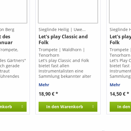
on Berg
Sieglinde Heilig | Uwe...
Sieglinde H
t des
Let's play Classic and
Let's pla
Januar
Folk
Folk
(Trompete,
Trompete | Waldhorn |
Trompete 
Tenorhorn
Tenorhorn
des Gärtners"
Let's play Classic and Folk
Let's Play 
sich gerade
bietet fast allen
bietet fast
traut
Instrumentalisten eine
Instrument
führendes
Sammlung bekannter alter
Sammlung 
zieren
Stücke aus mehreren
Stücke au
Mehr
Mehr
ische Jazz-
Epochen, hier
Epochen s
jazziger Ton
zusammengefasst mit dem
bekannter F
18,90 € *
14,50 € *
zusammen.
populärwissenschaftlichen
Can-Can (J
en der
Begriff Classic, sowie ebenso
- Land Of 
nkorb
In den
Warenkorb
In den
sikalischen
bekannter Folksongs. Für
(Edward El
s
jedes Solo-Instrument gibt es
(Luigi Bocc
gefördert.
die Möglichkeit, diese
(Tomaso Al
interessanten wie auch pfiffig
Türkischer
und schwungvoll
Amadeus M