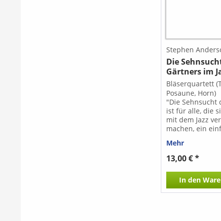
Stephen Anders
Die Sehnsuch
Gärtners im 
Bläserquartett 
Posaune, Horn)
"Die Sehnsucht 
ist für alle, die 
mit dem Jazz ver
machen, ein ein
Stück. Zum Musi
Mehr
kommen hier typ
Phrasierungen, 
13,00 € *
und Rhythmus 
Mit dem Erkenn
In den
Ware
wesentlichen mu
Abläufe wird da
Zusammenspiel 