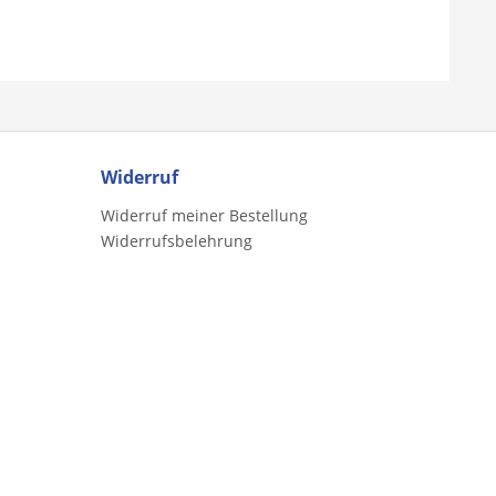
Strenuous Life - Little Annie's
Brahms) - Solveigs
Swing Rag - The Ragtime
d Grieg) -
Dance
es - The Last Rose
- Henry Martin -
Magic Dragon -
h Fair - Amazing
e House Of The
 - Loch Lomond Zu
en ist eine Begleit
Widerruf
bar, die
nnen eine
Widerruf meiner Bestellung
 Ergänzung bietet (
Widerrufsbelehrung
mmer 4600).