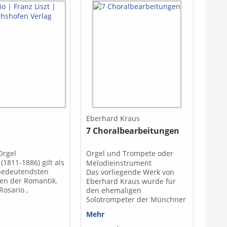
Eberhard Kraus
7 Choralbearbeitungen
Orgel
Orgel und Trompete oder
 (1811-1886) gilt als
Melodieinstrument
 bedeutendsten
Das vorliegende Werk von
en der Romantik.
Eberhard Kraus wurde für
Rosario ,
den ehemaligen
ch für Klavier
Solotrompeter der Münchner
n, gehört zu
Philharmoniker, Rolf
Mehr
en, spirituell
Quinque, komponiert und ist
Kompositionen. Es
primär für hohe Trompete in