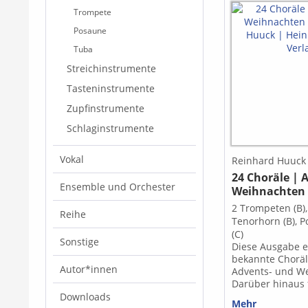
Trompete
Posaune
Tuba
Streichinstrumente
Tasteninstrumente
Zupfinstrumente
Schlaginstrumente
Vokal
Reinhard Huuck
24 Choräle | 
Ensemble und Orchester
Weihnachten
komplett
2 Trompeten (B), 
Reihe
Tenorhorn (B), 
(C)
Sonstige
Diese Ausgabe e
bekannte Choräl
Autor*innen
Advents- und We
Darüber hinaus 
weitere viersti
Downloads
Mehr