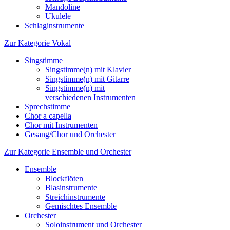
Mandoline
Ukulele
Schlaginstrumente
Zur Kategorie Vokal
Singstimme
Singstimme(n) mit Klavier
Singstimme(n) mit Gitarre
Singstimme(n) mit
verschiedenen Instrumenten
Sprechstimme
Chor a capella
Chor mit Instrumenten
Gesang/Chor und Orchester
Zur Kategorie Ensemble und Orchester
Ensemble
Blockflöten
Blasinstrumente
Streichinstrumente
Gemischtes Ensemble
Orchester
Soloinstrument und Orchester