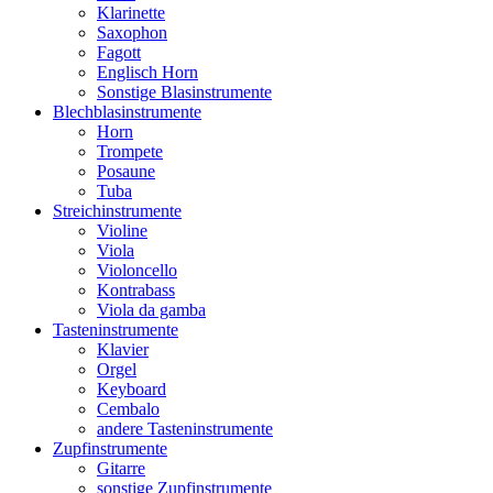
Klarinette
Saxophon
Fagott
Englisch Horn
Sonstige Blasinstrumente
Blechblasinstrumente
Horn
Trompete
Posaune
Tuba
Streichinstrumente
Violine
Viola
Violoncello
Kontrabass
Viola da gamba
Tasteninstrumente
Klavier
Orgel
Keyboard
Cembalo
andere Tasteninstrumente
Zupfinstrumente
Gitarre
sonstige Zupfinstrumente