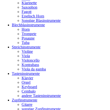
Klarinette
Saxophon
Fagott
Englisch Horn
Sonstige Blasinstrumente
Blechblasinstrumente
Horn
Trompete
Posaune
Tuba
Streichinstrumente
Violine
Viola
Violoncello
Kontrabass
Viola da gamba
Tasteninstrumente
Klavier
Orgel
Keyboard
Cembalo
andere Tasteninstrumente
Zupfinstrumente
Gitarre
sonstige Zupfinstrumente