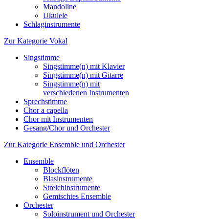
Mandoline
Ukulele
Schlaginstrumente
Zur Kategorie Vokal
Singstimme
Singstimme(n) mit Klavier
Singstimme(n) mit Gitarre
Singstimme(n) mit
verschiedenen Instrumenten
Sprechstimme
Chor a capella
Chor mit Instrumenten
Gesang/Chor und Orchester
Zur Kategorie Ensemble und Orchester
Ensemble
Blockflöten
Blasinstrumente
Streichinstrumente
Gemischtes Ensemble
Orchester
Soloinstrument und Orchester