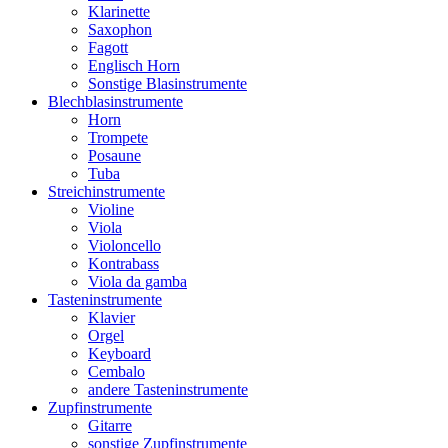
Klarinette
Saxophon
Fagott
Englisch Horn
Sonstige Blasinstrumente
Blechblasinstrumente
Horn
Trompete
Posaune
Tuba
Streichinstrumente
Violine
Viola
Violoncello
Kontrabass
Viola da gamba
Tasteninstrumente
Klavier
Orgel
Keyboard
Cembalo
andere Tasteninstrumente
Zupfinstrumente
Gitarre
sonstige Zupfinstrumente