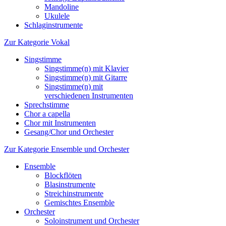
Mandoline
Ukulele
Schlaginstrumente
Zur Kategorie Vokal
Singstimme
Singstimme(n) mit Klavier
Singstimme(n) mit Gitarre
Singstimme(n) mit
verschiedenen Instrumenten
Sprechstimme
Chor a capella
Chor mit Instrumenten
Gesang/Chor und Orchester
Zur Kategorie Ensemble und Orchester
Ensemble
Blockflöten
Blasinstrumente
Streichinstrumente
Gemischtes Ensemble
Orchester
Soloinstrument und Orchester