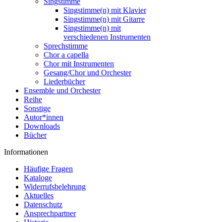
Singstimme
Singstimme(n) mit Klavier
Singstimme(n) mit Gitarre
Singstimme(n) mit
verschiedenen Instrumenten
Sprechstimme
Chor a capella
Chor mit Instrumenten
Gesang/Chor und Orchester
Liederbücher
Ensemble und Orchester
Reihe
Sonstige
Autor*innen
Downloads
Bücher
Informationen
Häufige Fragen
Kataloge
Widerrufsbelehrung
Aktuelles
Datenschutz
Ansprechpartner