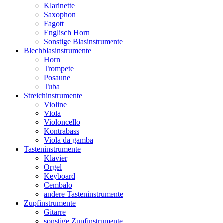
Klarinette
Saxophon
Fagott
Englisch Horn
Sonstige Blasinstrumente
Blechblasinstrumente
Horn
Trompete
Posaune
Tuba
Streichinstrumente
Violine
Viola
Violoncello
Kontrabass
Viola da gamba
Tasteninstrumente
Klavier
Orgel
Keyboard
Cembalo
andere Tasteninstrumente
Zupfinstrumente
Gitarre
sonstige Zupfinstrumente