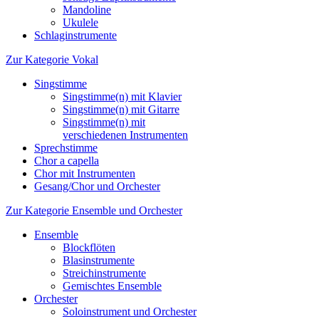
Mandoline
Ukulele
Schlaginstrumente
Zur Kategorie Vokal
Singstimme
Singstimme(n) mit Klavier
Singstimme(n) mit Gitarre
Singstimme(n) mit
verschiedenen Instrumenten
Sprechstimme
Chor a capella
Chor mit Instrumenten
Gesang/Chor und Orchester
Zur Kategorie Ensemble und Orchester
Ensemble
Blockflöten
Blasinstrumente
Streichinstrumente
Gemischtes Ensemble
Orchester
Soloinstrument und Orchester