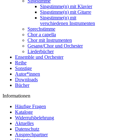
Singstimme
Singstimme(n) mit Klavier
Singstimme(n) mit Gitarre
Singstimme(n) mit
verschiedenen Instrumenten
Sprechstimme
Chor a capella
Chor mit Instrumenten
Gesang/Chor und Orchester
Liederbücher
Ensemble und Orchester
Reihe
Sonstige
Autor*innen
Downloads
Bücher
Informationen
Häufige Fragen
Kataloge
Widerrufsbelehrung
Aktuelles
Datenschutz
Ansprechpartner