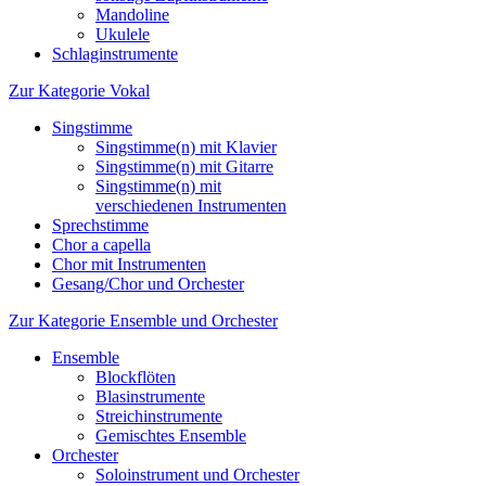
Mandoline
Ukulele
Schlaginstrumente
Zur Kategorie Vokal
Singstimme
Singstimme(n) mit Klavier
Singstimme(n) mit Gitarre
Singstimme(n) mit
verschiedenen Instrumenten
Sprechstimme
Chor a capella
Chor mit Instrumenten
Gesang/Chor und Orchester
Zur Kategorie Ensemble und Orchester
Ensemble
Blockflöten
Blasinstrumente
Streichinstrumente
Gemischtes Ensemble
Orchester
Soloinstrument und Orchester