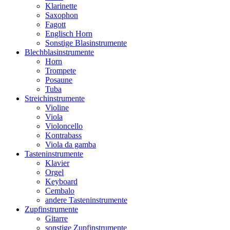
Klarinette
Saxophon
Fagott
Englisch Horn
Sonstige Blasinstrumente
Blechblasinstrumente
Horn
Trompete
Posaune
Tuba
Streichinstrumente
Violine
Viola
Violoncello
Kontrabass
Viola da gamba
Tasteninstrumente
Klavier
Orgel
Keyboard
Cembalo
andere Tasteninstrumente
Zupfinstrumente
Gitarre
sonstige Zupfinstrumente