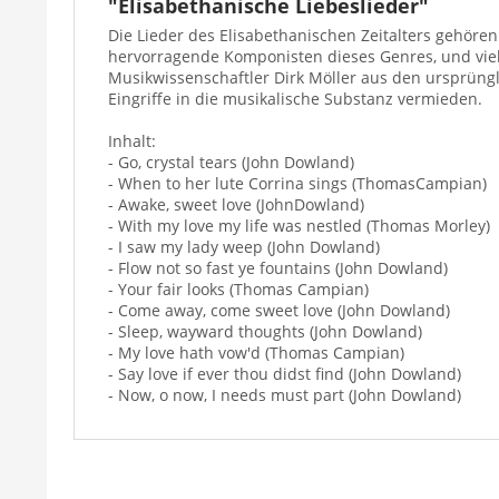
"Elisabethanische Liebeslieder"
Die Lieder des Elisabethanischen Zeitalters gehör
hervorragende Komponisten dieses Genres, und vie
Musikwissenschaftler Dirk Möller aus den ursprüng
Eingriffe in die musikalische Substanz vermieden.
Inhalt:
- Go, crystal tears (John Dowland)
- When to her lute Corrina sings (ThomasCampian)
- Awake, sweet love (JohnDowland)
- With my love my life was nestled (Thomas Morley)
- I saw my lady weep (John Dowland)
- Flow not so fast ye fountains (John Dowland)
- Your fair looks (Thomas Campian)
- Come away, come sweet love (John Dowland)
- Sleep, wayward thoughts (John Dowland)
- My love hath vow'd (Thomas Campian)
- Say love if ever thou didst find (John Dowland)
- Now, o now, I needs must part (John Dowland)