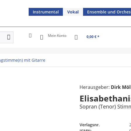
Instrumental
Vokal
Ensemble und Orches
Mein Konto
0,00 € *
ngstimme(n) mit Gitarre
Herausgeber:
Dirk Möl
Elisabethani
Sopran (Tenor) Stim
Verlagsnr.
ISMN: