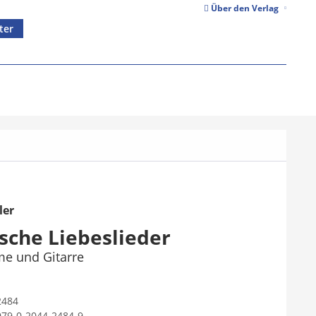
Über den Verlag
ter
ler
sche Liebeslieder
me und Gitarre
2484
979-0-2044-2484-9