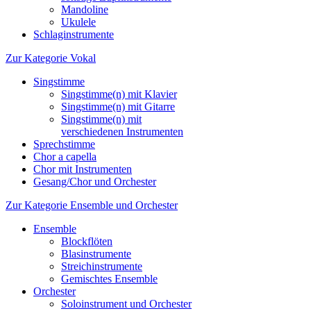
Mandoline
Ukulele
Schlaginstrumente
Zur Kategorie Vokal
Singstimme
Singstimme(n) mit Klavier
Singstimme(n) mit Gitarre
Singstimme(n) mit
verschiedenen Instrumenten
Sprechstimme
Chor a capella
Chor mit Instrumenten
Gesang/Chor und Orchester
Zur Kategorie Ensemble und Orchester
Ensemble
Blockflöten
Blasinstrumente
Streichinstrumente
Gemischtes Ensemble
Orchester
Soloinstrument und Orchester