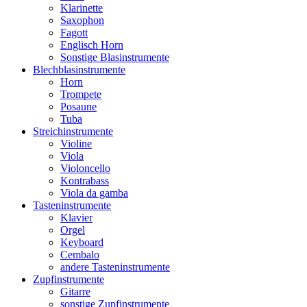
Klarinette
Saxophon
Fagott
Englisch Horn
Sonstige Blasinstrumente
Blechblasinstrumente
Horn
Trompete
Posaune
Tuba
Streichinstrumente
Violine
Viola
Violoncello
Kontrabass
Viola da gamba
Tasteninstrumente
Klavier
Orgel
Keyboard
Cembalo
andere Tasteninstrumente
Zupfinstrumente
Gitarre
sonstige Zupfinstrumente