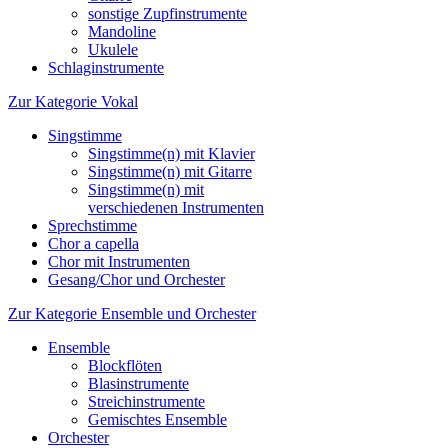
sonstige Zupfinstrumente
Mandoline
Ukulele
Schlaginstrumente
Zur Kategorie Vokal
Singstimme
Singstimme(n) mit Klavier
Singstimme(n) mit Gitarre
Singstimme(n) mit
verschiedenen Instrumenten
Sprechstimme
Chor a capella
Chor mit Instrumenten
Gesang/Chor und Orchester
Zur Kategorie Ensemble und Orchester
Ensemble
Blockflöten
Blasinstrumente
Streichinstrumente
Gemischtes Ensemble
Orchester