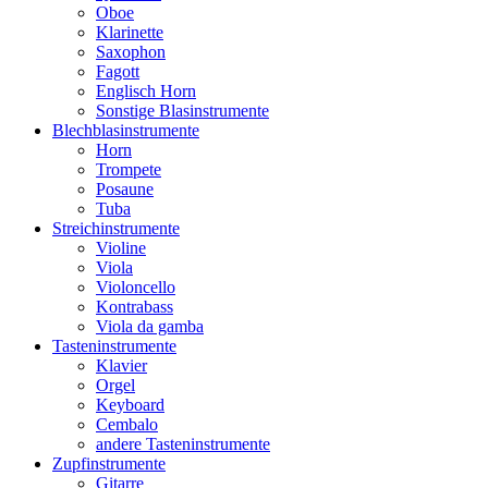
Oboe
Klarinette
Saxophon
Fagott
Englisch Horn
Sonstige Blasinstrumente
Blechblasinstrumente
Horn
Trompete
Posaune
Tuba
Streichinstrumente
Violine
Viola
Violoncello
Kontrabass
Viola da gamba
Tasteninstrumente
Klavier
Orgel
Keyboard
Cembalo
andere Tasteninstrumente
Zupfinstrumente
Gitarre