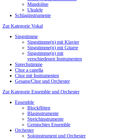
Mandoline
Ukulele
Schlaginstrumente
Zur Kategorie Vokal
Singstimme
Singstimme(n) mit Klavier
Singstimme(n) mit Gitarre
Singstimme(n) mit
verschiedenen Instrumenten
Sprechstimme
Chor a capella
Chor mit Instrumenten
Gesang/Chor und Orchester
Zur Kategorie Ensemble und Orchester
Ensemble
Blockflöten
Blasinstrumente
Streichinstrumente
Gemischtes Ensemble
Orchester
Soloinstrument und Orchester