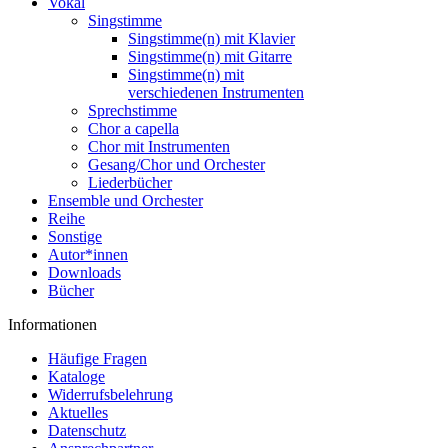
Vokal
Singstimme
Singstimme(n) mit Klavier
Singstimme(n) mit Gitarre
Singstimme(n) mit
verschiedenen Instrumenten
Sprechstimme
Chor a capella
Chor mit Instrumenten
Gesang/Chor und Orchester
Liederbücher
Ensemble und Orchester
Reihe
Sonstige
Autor*innen
Downloads
Bücher
Informationen
Häufige Fragen
Kataloge
Widerrufsbelehrung
Aktuelles
Datenschutz