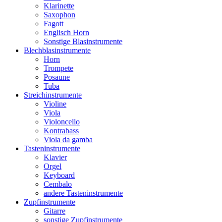
Klarinette
Saxophon
Fagott
Englisch Horn
Sonstige Blasinstrumente
Blechblasinstrumente
Horn
Trompete
Posaune
Tuba
Streichinstrumente
Violine
Viola
Violoncello
Kontrabass
Viola da gamba
Tasteninstrumente
Klavier
Orgel
Keyboard
Cembalo
andere Tasteninstrumente
Zupfinstrumente
Gitarre
sonstige Zupfinstrumente