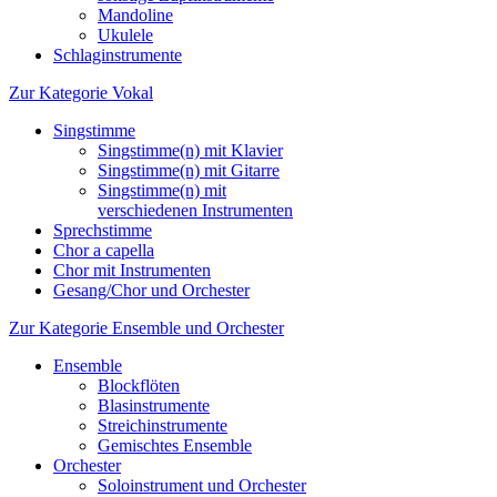
Mandoline
Ukulele
Schlaginstrumente
Zur Kategorie Vokal
Singstimme
Singstimme(n) mit Klavier
Singstimme(n) mit Gitarre
Singstimme(n) mit
verschiedenen Instrumenten
Sprechstimme
Chor a capella
Chor mit Instrumenten
Gesang/Chor und Orchester
Zur Kategorie Ensemble und Orchester
Ensemble
Blockflöten
Blasinstrumente
Streichinstrumente
Gemischtes Ensemble
Orchester
Soloinstrument und Orchester