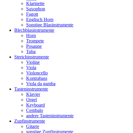
Klarinette
Saxophon
Fagott
Englisch Horn
Sonstige Blasinstrumente
Blechblasinstrumente
Horn
Trompete
Posaune
Tuba
Streichinstrumente
Violine
Viola
Violoncello
Kontrabass
Viola da gamba
Tasteninstrumente
Klavier
Orgel
Keyboard
Cembalo
andere Tasteninstrumente
Zupfinstrumente
Gitarre
sonstige Zupfinstrumente