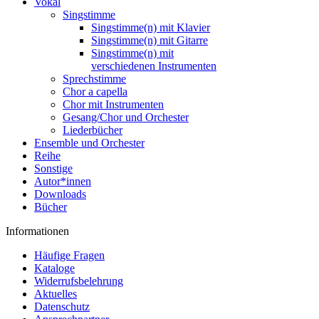
Vokal
Singstimme
Singstimme(n) mit Klavier
Singstimme(n) mit Gitarre
Singstimme(n) mit
verschiedenen Instrumenten
Sprechstimme
Chor a capella
Chor mit Instrumenten
Gesang/Chor und Orchester
Liederbücher
Ensemble und Orchester
Reihe
Sonstige
Autor*innen
Downloads
Bücher
Informationen
Häufige Fragen
Kataloge
Widerrufsbelehrung
Aktuelles
Datenschutz