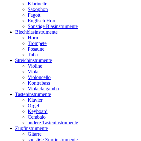
Klarinette
Saxophon
Fagott
Englisch Horn
Sonstige Blasinstrumente
Blechblasinstrumente
Horn
Trompete
Posaune
Tuba
Streichinstrumente
Violine
Viola
Violoncello
Kontrabass
Viola da gamba
Tasteninstrumente
Klavier
Orgel
Keyboard
Cembalo
andere Tasteninstrumente
Zupfinstrumente
Gitarre
sonstige Zupfinstrumente