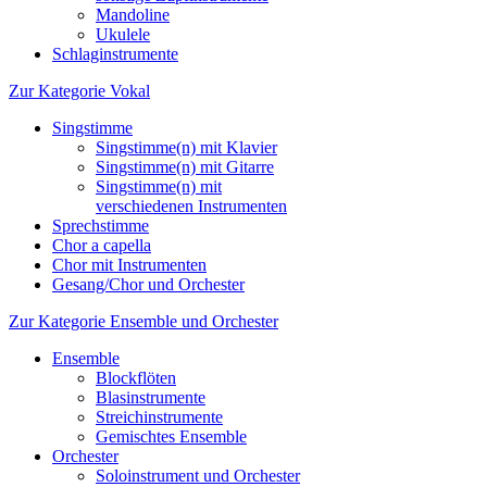
Mandoline
Ukulele
Schlaginstrumente
Zur Kategorie Vokal
Singstimme
Singstimme(n) mit Klavier
Singstimme(n) mit Gitarre
Singstimme(n) mit
verschiedenen Instrumenten
Sprechstimme
Chor a capella
Chor mit Instrumenten
Gesang/Chor und Orchester
Zur Kategorie Ensemble und Orchester
Ensemble
Blockflöten
Blasinstrumente
Streichinstrumente
Gemischtes Ensemble
Orchester
Soloinstrument und Orchester