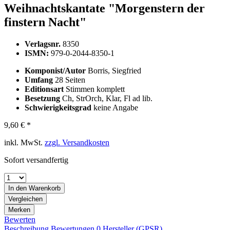
Weihnachtskantate "Morgenstern der
finstern Nacht"
Verlagsnr.
8350
ISMN:
979-0-2044-8350-1
Komponist/Autor
Borris, Siegfried
Umfang
28 Seiten
Editionsart
Stimmen komplett
Besetzung
Ch, StrOrch, Klar, Fl ad lib.
Schwierigkeitsgrad
keine Angabe
9,60 € *
inkl. MwSt.
zzgl. Versandkosten
Sofort versandfertig
In den
Warenkorb
Vergleichen
Merken
Bewerten
Beschreibung
Bewertungen
0
Hersteller (GPSR)