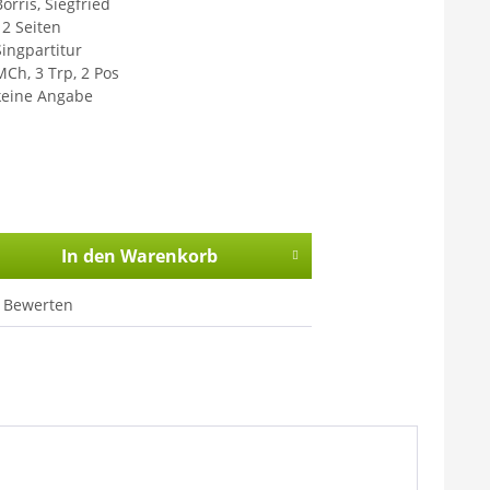
orris, Siegfried
12 Seiten
Singpartitur
MCh, 3 Trp, 2 Pos
keine Angabe
In den
Warenkorb
Bewerten