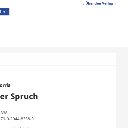
Über den Verlag
ter
orris
her Spruch
8338
979-0-2044-8338-9