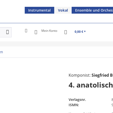
Instrumental
Vokal
Ensemble und Orches
Mein Konto
0,00 € *
en
Komponist:
Siegfried B
4. anatolisc
Verlagsnr.
ISMN: