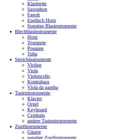
Klarinette
Saxophon
Fagott
Englisch Horn
Sonstige Blasinstrumente
Blechblasinstrumente
Horn
Trompete
Posaune
Tuba
Streichinstrumente
Violine
Viola
Violoncello
Kontrabass
Viola da gamba
Tasteninstrumente
Klavier
Orgel
Keyboard
Cembalo
andere Tasteninstrumente
Zupfinstrumente
Gitarre
sonstige Zupfinstrumente