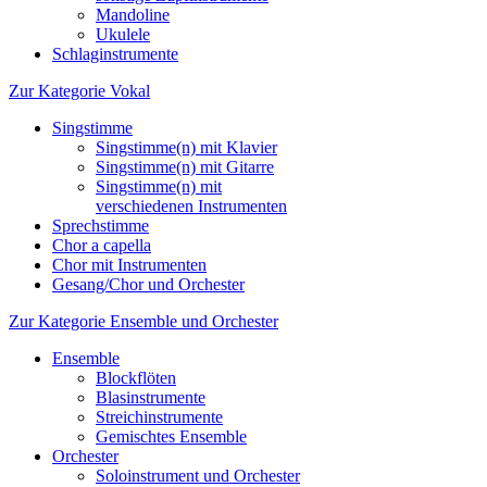
Mandoline
Ukulele
Schlaginstrumente
Zur Kategorie Vokal
Singstimme
Singstimme(n) mit Klavier
Singstimme(n) mit Gitarre
Singstimme(n) mit
verschiedenen Instrumenten
Sprechstimme
Chor a capella
Chor mit Instrumenten
Gesang/Chor und Orchester
Zur Kategorie Ensemble und Orchester
Ensemble
Blockflöten
Blasinstrumente
Streichinstrumente
Gemischtes Ensemble
Orchester
Soloinstrument und Orchester