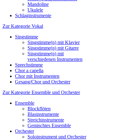
Mandoline
Ukulele
Schlaginstrumente
Zur Kategorie Vokal
Singstimme
Singstimme(n) mit Klavier
Singstimme(n) mit Gitarre
Singstimme(n) mit
verschiedenen Instrumenten
Sprechstimme
Chor a capella
Chor mit Instrumenten
Gesang/Chor und Orchester
Zur Kategorie Ensemble und Orchester
Ensemble
Blockflöten
Blasinstrumente
Streichinstrumente
Gemischtes Ensemble
Orchester
Soloinstrument und Orchester