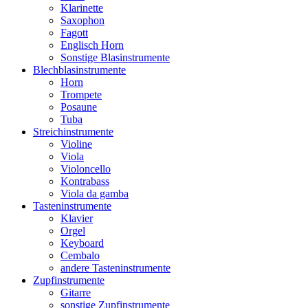
Klarinette
Saxophon
Fagott
Englisch Horn
Sonstige Blasinstrumente
Blechblasinstrumente
Horn
Trompete
Posaune
Tuba
Streichinstrumente
Violine
Viola
Violoncello
Kontrabass
Viola da gamba
Tasteninstrumente
Klavier
Orgel
Keyboard
Cembalo
andere Tasteninstrumente
Zupfinstrumente
Gitarre
sonstige Zupfinstrumente