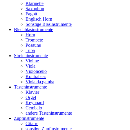
Klarinette
Saxophon
Fagott
Englisch Horn
Sonstige Blasinstrumente
Blechblasinstrumente
Horn
Trompete
Posaune
Tuba
Streichinstrumente
Violine
Viola
Violoncello
Kontrabass
Viola da gamba
Tasteninstrumente
Klavier
Orgel
Keyboard
Cembalo
andere Tasteninstrumente
Zupfinstrumente
Gitarre
sonstige Zupfinstrumente