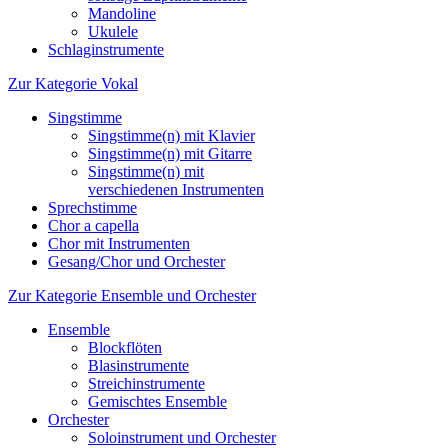
Mandoline
Ukulele
Schlaginstrumente
Zur Kategorie Vokal
Singstimme
Singstimme(n) mit Klavier
Singstimme(n) mit Gitarre
Singstimme(n) mit
verschiedenen Instrumenten
Sprechstimme
Chor a capella
Chor mit Instrumenten
Gesang/Chor und Orchester
Zur Kategorie Ensemble und Orchester
Ensemble
Blockflöten
Blasinstrumente
Streichinstrumente
Gemischtes Ensemble
Orchester
Soloinstrument und Orchester