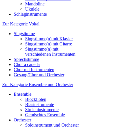
Mandoline
Ukulele
Schlaginstrumente
Zur Kategorie Vokal
Singstimme
Singstimme(n) mit Klavier
Singstimme(n) mit Gitarre
Singstimme(n) mit
verschiedenen Instrumenten
Sprechstimme
Chor a capella
Chor mit Instrumenten
Gesang/Chor und Orchester
Zur Kategorie Ensemble und Orchester
Ensemble
Blockflöten
Blasinstrumente
Streichinstrumente
Gemischtes Ensemble
Orchester
Soloinstrument und Orchester