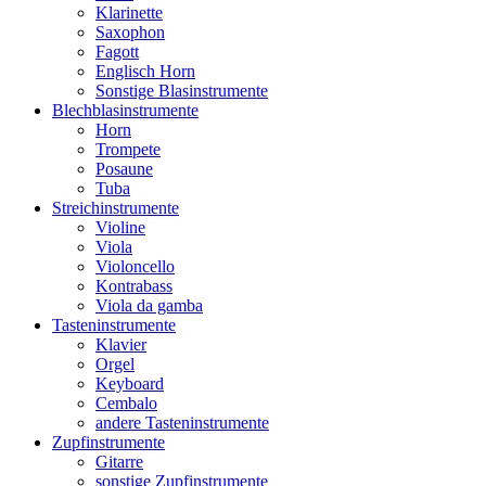
Klarinette
Saxophon
Fagott
Englisch Horn
Sonstige Blasinstrumente
Blechblasinstrumente
Horn
Trompete
Posaune
Tuba
Streichinstrumente
Violine
Viola
Violoncello
Kontrabass
Viola da gamba
Tasteninstrumente
Klavier
Orgel
Keyboard
Cembalo
andere Tasteninstrumente
Zupfinstrumente
Gitarre
sonstige Zupfinstrumente