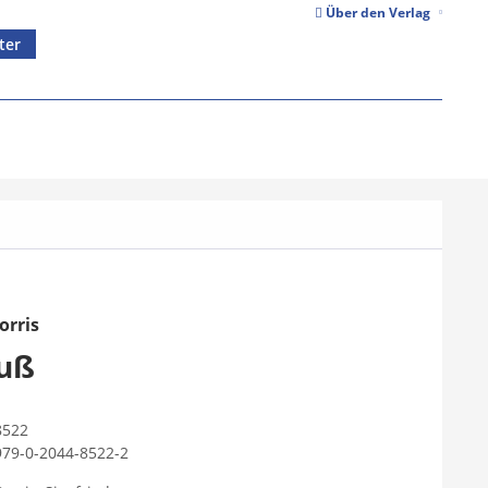
Über den Verlag
ter
orris
ruß
8522
979-0-2044-8522-2