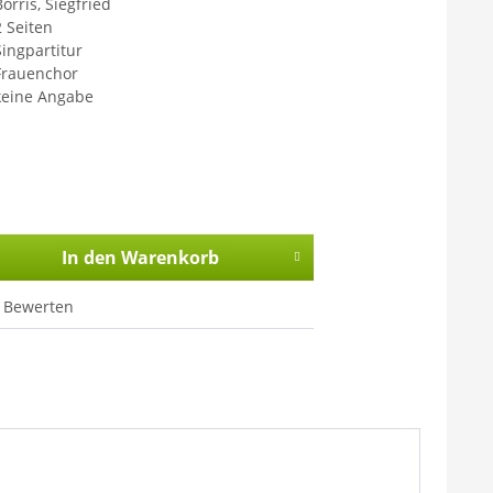
orris, Siegfried
2 Seiten
Singpartitur
Frauenchor
keine Angabe
In den
Warenkorb
Bewerten