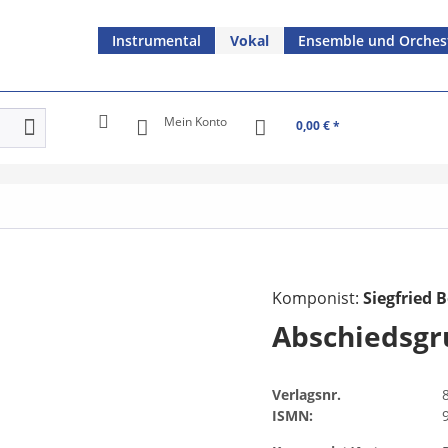
Instrumental
Vokal
Ensemble und Orches
Mein Konto
0,00 € *
Komponist:
Siegfried B
Abschiedsg
Verlagsnr.
ISMN: