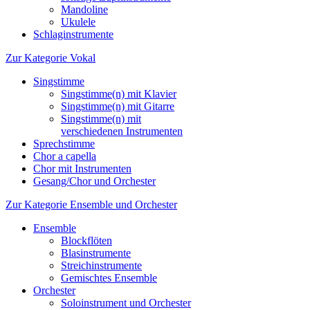
Mandoline
Ukulele
Schlaginstrumente
Zur Kategorie Vokal
Singstimme
Singstimme(n) mit Klavier
Singstimme(n) mit Gitarre
Singstimme(n) mit
verschiedenen Instrumenten
Sprechstimme
Chor a capella
Chor mit Instrumenten
Gesang/Chor und Orchester
Zur Kategorie Ensemble und Orchester
Ensemble
Blockflöten
Blasinstrumente
Streichinstrumente
Gemischtes Ensemble
Orchester
Soloinstrument und Orchester