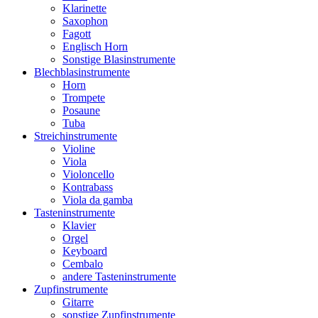
Klarinette
Saxophon
Fagott
Englisch Horn
Sonstige Blasinstrumente
Blechblasinstrumente
Horn
Trompete
Posaune
Tuba
Streichinstrumente
Violine
Viola
Violoncello
Kontrabass
Viola da gamba
Tasteninstrumente
Klavier
Orgel
Keyboard
Cembalo
andere Tasteninstrumente
Zupfinstrumente
Gitarre
sonstige Zupfinstrumente