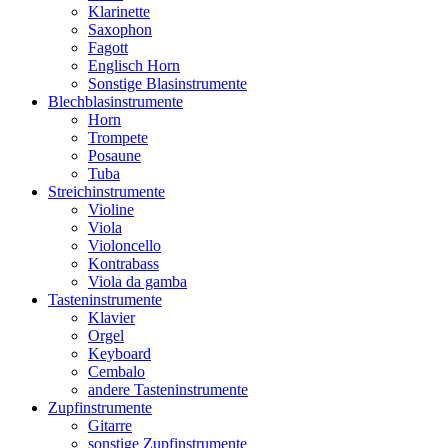
Klarinette
Saxophon
Fagott
Englisch Horn
Sonstige Blasinstrumente
Blechblasinstrumente
Horn
Trompete
Posaune
Tuba
Streichinstrumente
Violine
Viola
Violoncello
Kontrabass
Viola da gamba
Tasteninstrumente
Klavier
Orgel
Keyboard
Cembalo
andere Tasteninstrumente
Zupfinstrumente
Gitarre
sonstige Zupfinstrumente