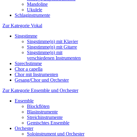
Mandoline
Ukulele
Schlaginstrumente
Zur Kategorie Vokal
Singstimme
Singstimme(n) mit Klavier
Singstimme(n) mit Gitarre
Singstimme(n) mit
verschiedenen Instrumenten
Sprechstimme
Chor a capella
Chor mit Instrumenten
Gesang/Chor und Orchester
Zur Kategorie Ensemble und Orchester
Ensemble
Blockflöten
Blasinstrumente
Streichinstrumente
Gemischtes Ensemble
Orchester
Soloinstrument und Orchester