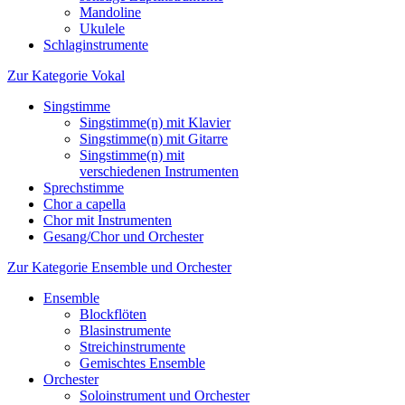
Mandoline
Ukulele
Schlaginstrumente
Zur Kategorie Vokal
Singstimme
Singstimme(n) mit Klavier
Singstimme(n) mit Gitarre
Singstimme(n) mit
verschiedenen Instrumenten
Sprechstimme
Chor a capella
Chor mit Instrumenten
Gesang/Chor und Orchester
Zur Kategorie Ensemble und Orchester
Ensemble
Blockflöten
Blasinstrumente
Streichinstrumente
Gemischtes Ensemble
Orchester
Soloinstrument und Orchester