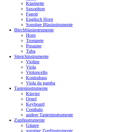
Klarinette
Saxophon
Fagott
Englisch Horn
Sonstige Blasinstrumente
Blechblasinstrumente
Horn
Trompete
Posaune
Tuba
Streichinstrumente
Violine
Viola
Violoncello
Kontrabass
Viola da gamba
Tasteninstrumente
Klavier
Orgel
Keyboard
Cembalo
andere Tasteninstrumente
Zupfinstrumente
Gitarre
sonstige Zupfinstrumente