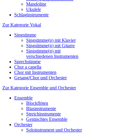
Mandoline
Ukulele
Schlaginstrumente
Zur Kategorie Vokal
Singstimme
Singstimme(n) mit Klavier
Singstimme(n) mit Gitarre
Singstimme(n) mit
verschiedenen Instrumenten
Sprechstimme
Chor a capella
Chor mit Instrumenten
Gesang/Chor und Orchester
Zur Kategorie Ensemble und Orchester
Ensemble
Blockflöten
Blasinstrumente
Streichinstrumente
Gemischtes Ensemble
Orchester
Soloinstrument und Orchester