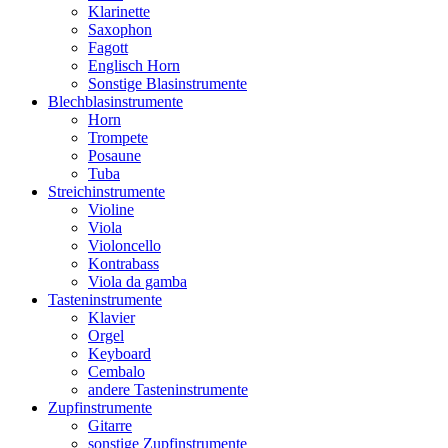
Klarinette
Saxophon
Fagott
Englisch Horn
Sonstige Blasinstrumente
Blechblasinstrumente
Horn
Trompete
Posaune
Tuba
Streichinstrumente
Violine
Viola
Violoncello
Kontrabass
Viola da gamba
Tasteninstrumente
Klavier
Orgel
Keyboard
Cembalo
andere Tasteninstrumente
Zupfinstrumente
Gitarre
sonstige Zupfinstrumente