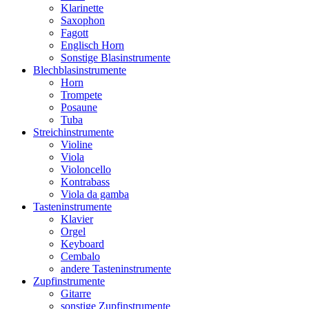
Klarinette
Saxophon
Fagott
Englisch Horn
Sonstige Blasinstrumente
Blechblasinstrumente
Horn
Trompete
Posaune
Tuba
Streichinstrumente
Violine
Viola
Violoncello
Kontrabass
Viola da gamba
Tasteninstrumente
Klavier
Orgel
Keyboard
Cembalo
andere Tasteninstrumente
Zupfinstrumente
Gitarre
sonstige Zupfinstrumente