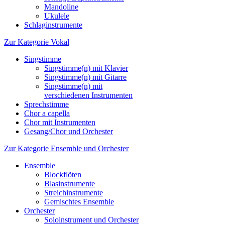
Mandoline
Ukulele
Schlaginstrumente
Zur Kategorie Vokal
Singstimme
Singstimme(n) mit Klavier
Singstimme(n) mit Gitarre
Singstimme(n) mit
verschiedenen Instrumenten
Sprechstimme
Chor a capella
Chor mit Instrumenten
Gesang/Chor und Orchester
Zur Kategorie Ensemble und Orchester
Ensemble
Blockflöten
Blasinstrumente
Streichinstrumente
Gemischtes Ensemble
Orchester
Soloinstrument und Orchester