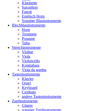
Klarinette
Saxophon
Fagott
Englisch Horn
Sonstige Blasinstrumente
Blechblasinstrumente
Horn
Trompete
Posaune
Tuba
Streichinstrumente
Violine
Viola
Violoncello
Kontrabass
Viola da gamba
Tasteninstrumente
Klavier
Orgel
Keyboard
Cembalo
andere Tasteninstrumente
Zupfinstrumente
Gitarre
sonstige Zupfinstrumente