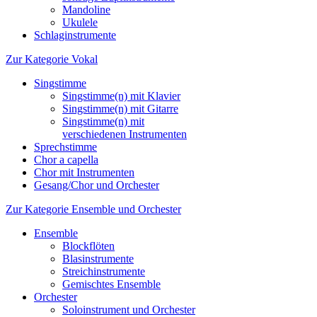
Mandoline
Ukulele
Schlaginstrumente
Zur Kategorie Vokal
Singstimme
Singstimme(n) mit Klavier
Singstimme(n) mit Gitarre
Singstimme(n) mit
verschiedenen Instrumenten
Sprechstimme
Chor a capella
Chor mit Instrumenten
Gesang/Chor und Orchester
Zur Kategorie Ensemble und Orchester
Ensemble
Blockflöten
Blasinstrumente
Streichinstrumente
Gemischtes Ensemble
Orchester
Soloinstrument und Orchester