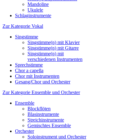
Mandoline
Ukulele
Schlaginstrumente
Zur Kategorie Vokal
Singstimme
Singstimme(n) mit Klavier
Singstimme(n) mit Gitarre
Singstimme(n) mit
verschiedenen Instrumenten
Sprechstimme
Chor a capella
Chor mit Instrumenten
Gesang/Chor und Orchester
Zur Kategorie Ensemble und Orchester
Ensemble
Blockflöten
Blasinstrumente
Streichinstrumente
Gemischtes Ensemble
Orchester
Soloinstrument und Orchester