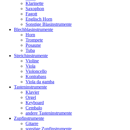
Klarinette
Saxophon
Fagott
Englisch Horn
Sonstige Blasinstrumente
Blechblasinstrumente
Horn
Trompete
Posaune
Tuba
Streichinstrumente
Violine
Viola
Violoncello
Kontrabass
Viola da gamba
Tasteninstrumente
Klavier
Orgel
Keyboard
Cembalo
andere Tasteninstrumente
Zupfinstrumente
Gitarre
sonstige Zupfinstrumente