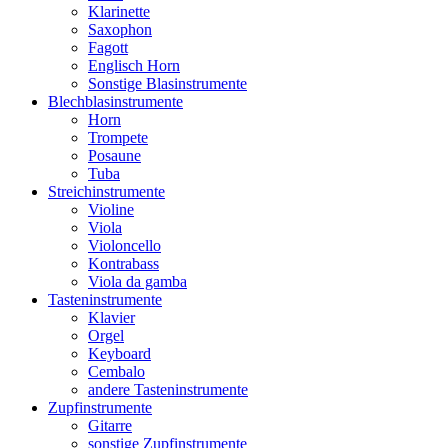
Klarinette
Saxophon
Fagott
Englisch Horn
Sonstige Blasinstrumente
Blechblasinstrumente
Horn
Trompete
Posaune
Tuba
Streichinstrumente
Violine
Viola
Violoncello
Kontrabass
Viola da gamba
Tasteninstrumente
Klavier
Orgel
Keyboard
Cembalo
andere Tasteninstrumente
Zupfinstrumente
Gitarre
sonstige Zupfinstrumente