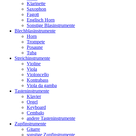
Klarinette
Saxophon
Fagott
Englisch Horn
Sonstige Blasinstrumente
Blechblasinstrumente
Horn
Trompete
Posaune
Tuba
Streichinstrumente
Violine
Viola
Violoncello
Kontrabass
Viola da gamba
Tasteninstrumente
Klavier
Orgel
Keyboard
Cembalo
andere Tasteninstrumente
Zupfinstrumente
Gitarre
sonstige Zupfinstrumente