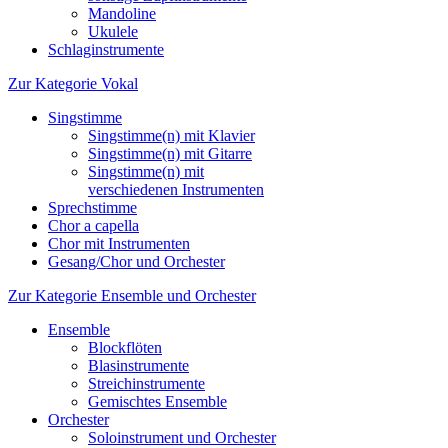
Mandoline
Ukulele
Schlaginstrumente
Zur Kategorie Vokal
Singstimme
Singstimme(n) mit Klavier
Singstimme(n) mit Gitarre
Singstimme(n) mit
verschiedenen Instrumenten
Sprechstimme
Chor a capella
Chor mit Instrumenten
Gesang/Chor und Orchester
Zur Kategorie Ensemble und Orchester
Ensemble
Blockflöten
Blasinstrumente
Streichinstrumente
Gemischtes Ensemble
Orchester
Soloinstrument und Orchester